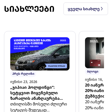
სიახლეები
ყველა სიახლე
ბლოგი
პრეს რელიზი
ივნისი 16, 2026
ივნისი 23, 2026
20 იანვრიდ
„ჯიპიაი ჰოლდინგი“:
20%-იანი ყ
სეტყვით მიყენებული
ქეშბექით ე
ზარალის ანაზღაურება
განმავლობა
20 იანვრიდა
უკვე დავიწყეთ
თბილისში მოსული ძლიერი
ავტოდაზღვე
20%-იანი ყ
სეტყვის შედეგად