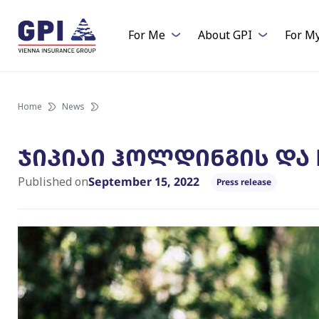
Skip
to
For Me
About GPI
For M
content
Home
News
ჯიპიაი ჰოლდინგის და 
Published on
September 15, 2022
Press release