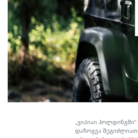
„ჯიპიაი ჰოლდინგში“
დაზოგვა შეგიძლიათ.