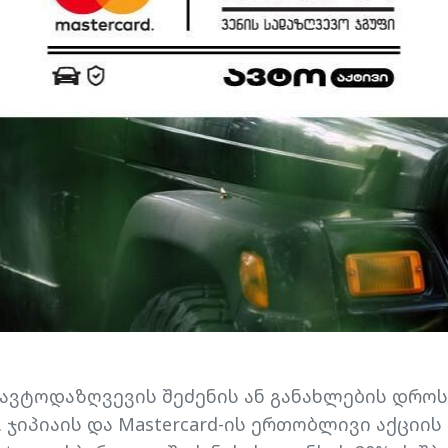
 ავტოდაზღვევის შეძენის ან განახლების დროს
 ჯიპიაის და Mastercard-ის ერთობლივი აქციი