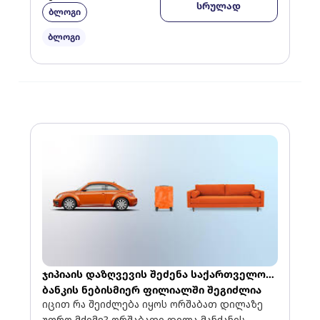
სრულად
ბლოგი
დაემატა ჯიპიაი ჰოლდინგის
ავტომფლობელის პასუხისმგებლობის
ბლოგი
დაზღვევა უკვე შეგიძლიათ საქართველოს
ბანკის მობაილ […]
ჯიპიაის დაზღვევის შეძენა საქართველოს
ბანკის ნებისმიერ ფილიალში შეგიძლია
იცით რა შეიძლება იყოს ორშაბათ დილაზე
უფრო მძიმე? ორშაბათი დილა მანქანის