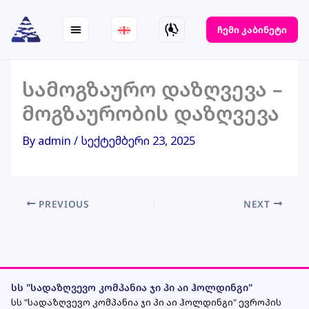
Skip
to
ჩემი კაბინეტი
content
სამოგზაურო დაზღვევა –
მოგზაურობის დაზღვევა
By
admin
/
სექტემბერი 23, 2025
PREVIOUS
NEXT
სს "სადაზღვევო კომპანია ჯი პი აი ჰოლდინგი"
სს "სადაზღვევო კომპანია ჯი პი აი ჰოლდინგი" ევროპის