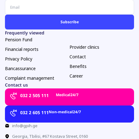
Frequently viewed
Pension Fund
Provider clinics
Financial reports
Contact
Privacy Policy
Benefits
Bancassurance
Career
Complaint management
Contact us
Medical
24/7
032 2 505 111
Non-medical
24/7
032 2 605 111
info@gpih.ge
Georgia, Tbilisi, #67 Kostava Street, 0160