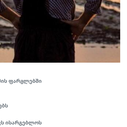
მის ფარგლებში
ებს
ვს ისარგებლოს