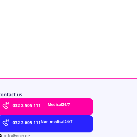
ontact us
Medical
24/7
032 2 505 111
Non-medical
24/7
032 2 605 111
info@gpih.ge