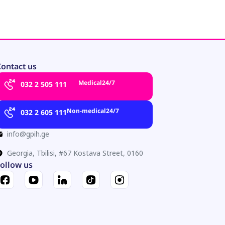
ontact us
Medical
24/7
032 2 505 111
Non-medical
24/7
032 2 605 111
info@gpih.ge
Georgia, Tbilisi, #67 Kostava Street, 0160
ollow us