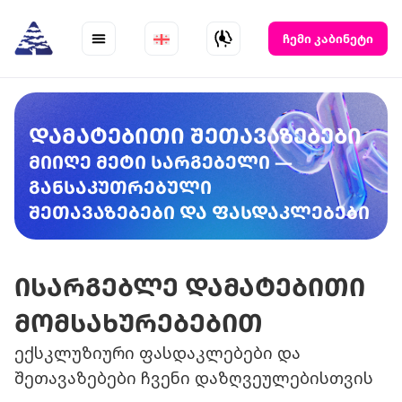
Skip
to
ჩემი კაბინეტი
content
დამატებითი შეთავაზებები
მიიღე მეტი სარგებელი —
განსაკუთრებული
შეთავაზებები და ფასდაკლებები
ისარგებლე დამატებითი
მომსახურებებით
ექსკლუზიური ფასდაკლებები და
შეთავაზებები ჩვენი დაზღვეულებისთვის