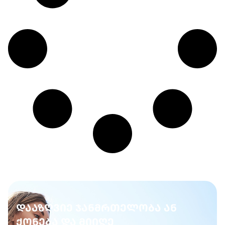
ფიზიოთერაპია მანუალური თერაპია ტრავმის
შემდგომი რეაბილიტაცია და მასაჟები
კოსმეტოლოგია (ინექციური და არაინექციური)
დააზღვიე ჯანმრთელობა ან
ქონება და მიიღე